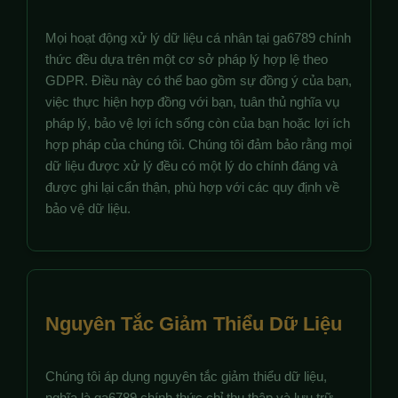
Mọi hoạt động xử lý dữ liệu cá nhân tại ga6789 chính
thức đều dựa trên một cơ sở pháp lý hợp lệ theo
GDPR. Điều này có thể bao gồm sự đồng ý của bạn,
việc thực hiện hợp đồng với bạn, tuân thủ nghĩa vụ
pháp lý, bảo vệ lợi ích sống còn của bạn hoặc lợi ích
hợp pháp của chúng tôi. Chúng tôi đảm bảo rằng mọi
dữ liệu được xử lý đều có một lý do chính đáng và
được ghi lại cẩn thận, phù hợp với các quy định về
bảo vệ dữ liệu.
Nguyên Tắc Giảm Thiểu Dữ Liệu
Chúng tôi áp dụng nguyên tắc giảm thiểu dữ liệu,
nghĩa là ga6789 chính thức chỉ thu thập và lưu trữ