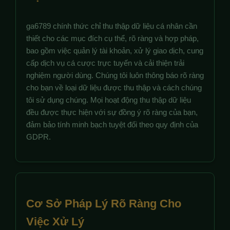
ga6789 chính thức chỉ thu thập dữ liệu cá nhân cần
thiết cho các mục đích cụ thể, rõ ràng và hợp pháp,
bao gồm việc quản lý tài khoản, xử lý giao dịch, cung
cấp dịch vụ cá cược trực tuyến và cải thiện trải
nghiệm người dùng. Chúng tôi luôn thông báo rõ ràng
cho bạn về loại dữ liệu được thu thập và cách chúng
tôi sử dụng chúng. Mọi hoạt động thu thập dữ liệu
đều được thực hiện với sự đồng ý rõ ràng của bạn,
đảm bảo tính minh bạch tuyệt đối theo quy định của
GDPR.
Cơ Sở Pháp Lý Rõ Ràng Cho
Việc Xử Lý