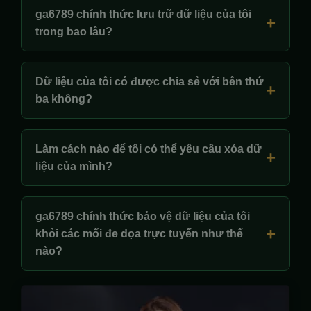
ga6789 chính thức lưu trữ dữ liệu của tôi
+
trong bao lâu?
Dữ liệu của tôi có được chia sẻ với bên thứ
+
ba không?
Làm cách nào để tôi có thể yêu cầu xóa dữ
+
liệu của mình?
ga6789 chính thức bảo vệ dữ liệu của tôi
+
khỏi các mối đe dọa trực tuyến như thế
nào?