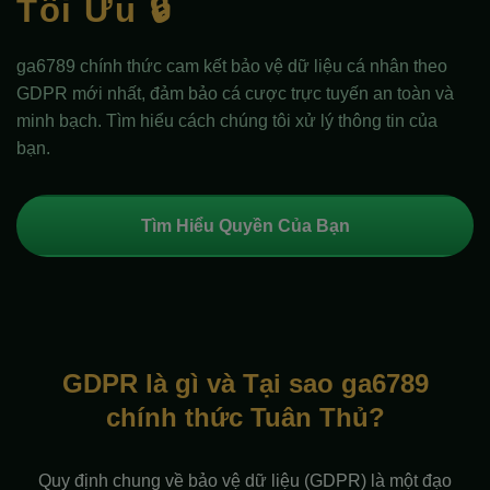
Tối Ưu 🔒
ga6789 chính thức cam kết bảo vệ dữ liệu cá nhân theo
GDPR mới nhất, đảm bảo cá cược trực tuyến an toàn và
minh bạch. Tìm hiểu cách chúng tôi xử lý thông tin của
bạn.
Tìm Hiểu Quyền Của Bạn
GDPR là gì và Tại sao ga6789
chính thức Tuân Thủ?
Quy định chung về bảo vệ dữ liệu (GDPR) là một đạo