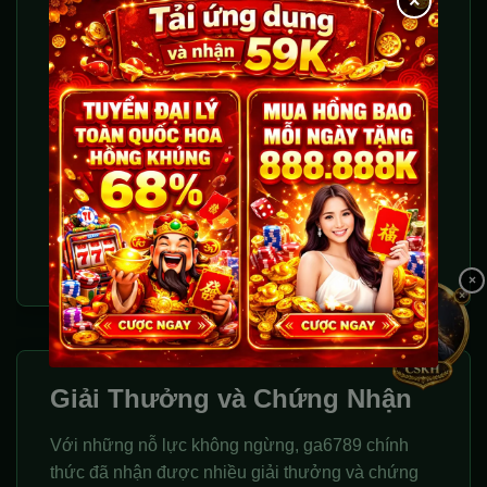
×
cốt lõi:
Minh bạch, Công bằng, Trách nhiệm và
Đổi mới
. Chúng tôi cam kết mang đến một sân
chơi công bằng, nơi mọi kết quả đều ngẫu nhiên
và không có sự can thiệp. Chúng tôi cũng khuyến
khích người chơi tham gia cá cược có trách
nhiệm, cung cấp các công cụ hỗ trợ để kiểm soát
hành vi cá cược. Mục tiêu của chúng tôi là tạo ra
một trải nghiệm giải trí lành mạnh và bền vững
cho tất cả thành viên.
×
Giải Thưởng và Chứng Nhận
Với những nỗ lực không ngừng, ga6789 chính
thức đã nhận được nhiều giải thưởng và chứng