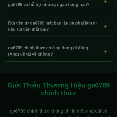
+
ga6789 và hỗ trợ những ngân hàng nào?
Rút tiền từ ga6789 mất bao lâu và phải làm gì
+
nếu rút tiền thất bại?
ga6789 chính thức có ứng dụng di động
+
(App) để tải về không?
Giới Thiệu Thương Hiệu ga6789
chính thức
ga6789 chính thức không chỉ là một nhà cái cá