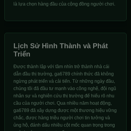
là lựa chọn hàng đầu của cộng đồng người chơi.
Lịch Sử Hình Thành và Phát
Triển
Được thành lập với tầm nhìn trở thành nhà cái
dẫn đầu thị trường, ga6789 chính thức đã không
ngừng phát triển và cải tiến. Từ những ngày đầu,
chúng tôi đã đầu tư mạnh vào công nghệ, đội ngũ
nhân sự và nghiên cứu thị trường để hiểu rõ nhu
cầu của người chơi. Qua nhiều năm hoạt động,
ga6789 đã xây dựng được một thương hiệu vững
chắc, được hàng triệu người chơi tin tưởng và
ủng hộ, đánh dấu nhiều cột mốc quan trọng trong