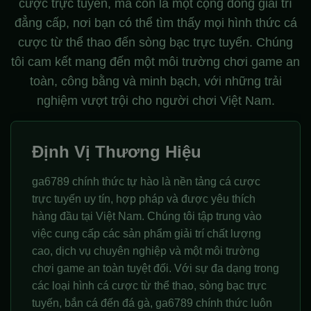
cược trực tuyến, mà còn là một cộng đồng giải trí
đẳng cấp, nơi bạn có thể tìm thấy mọi hình thức cá
cược từ thể thao đến sòng bạc trực tuyến. Chúng
tôi cam kết mang đến một môi trường chơi game an
toàn, công bằng và minh bạch, với những trải
nghiệm vượt trội cho người chơi Việt Nam.
Định Vị Thương Hiệu
ga6789 chính thức tự hào là nền tảng cá cược
trực tuyến uy tín, hợp pháp và được yêu thích
hàng đầu tại Việt Nam. Chúng tôi tập trung vào
việc cung cấp các sản phẩm giải trí chất lượng
cao, dịch vụ chuyên nghiệp và một môi trường
chơi game an toàn tuyệt đối. Với sự đa dạng trong
các loại hình cá cược từ thể thao, sòng bạc trực
tuyến, bắn cá đến đá gà, ga6789 chính thức luôn