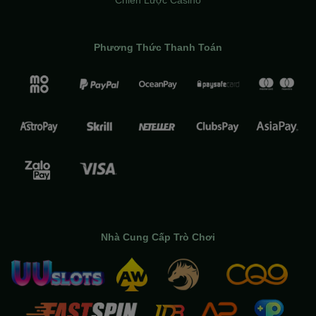
Phương Thức Thanh Toán
Nhà Cung Cấp Trò Chơi