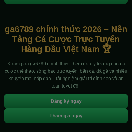
ga6789 chính thức 2026 – Nền
Tảng Cá Cược Trực Tuyến
Hàng Đầu Việt Nam 🏆
Khám phá ga6789 chính thức, điểm đến lý tưởng cho cá
cược thể thao, sòng bạc trực tuyến, bắn cá, đá gà và nhiều
khuyến mãi hấp dẫn. Trải nghiệm giải trí đỉnh cao và an
toàn tuyệt đối.
Đăng ký ngay
Tham gia ngay