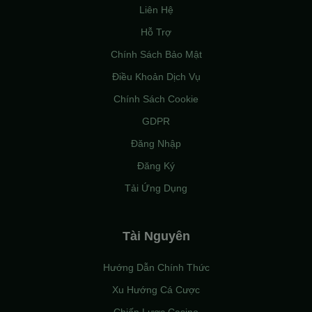
Liên Hệ
Hỗ Trợ
Chính Sách Bảo Mật
Điều Khoản Dịch Vụ
Chính Sách Cookie
GDPR
Đăng Nhập
Đăng Ký
Tải Ứng Dụng
Tài Nguyên
Hướng Dẫn Chính Thức
Xu Hướng Cá Cược
Chiến Lược Casino