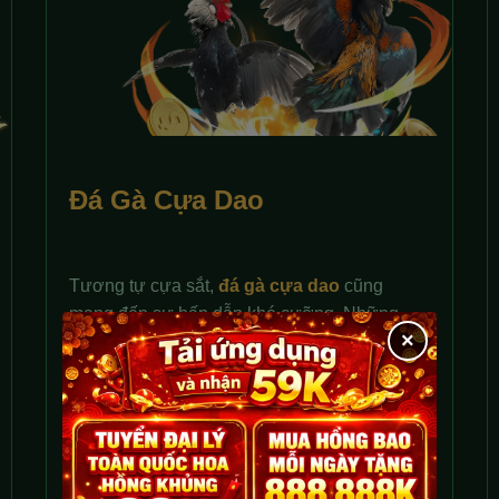
Đá Gà Cựa Dao
Tương tự cựa sắt,
đá gà cựa dao
cũng
mang đến sự hấp dẫn khó cưỡng. Những
×
chiếc cựa dao được gắn vào chân gà, tăng
thêm tính sát thương và làm cho trận đấu trở
nên gay cấn hơn bao giờ hết. Người chơi có
thể
xem đá gà
cựa dao trực tiếp và
cá cược
đá gà
với tỷ lệ hấp dẫn tại
ga6789 chính
thức
.