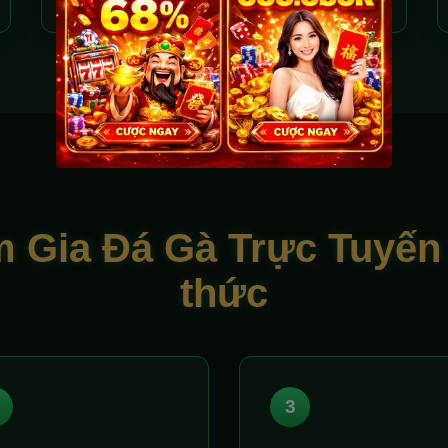
Gia Đá Gà Trực Tuyến 
thức
3