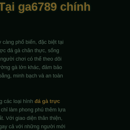
Tại ga6789 chính
 càng phổ biến, đặc biệt tại
ược đá gà chân thực, sống
 người chơi có thể theo dõi
rường gà lớn khác, đảm bảo
bằng, minh bạch và an toàn
g các loại hình
đá gà trực
 chỉ làm phong phú thêm lựa
 Với giao diện thân thiện,
ngay cả với những người mới