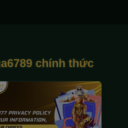
a6789 chính thức