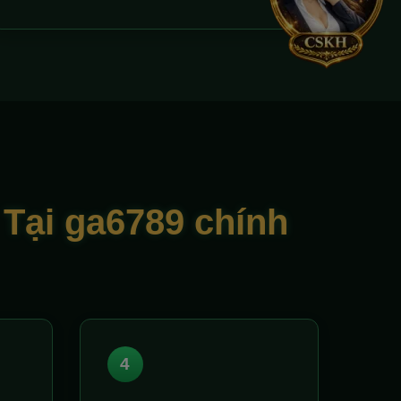
Tại ga6789 chính
4