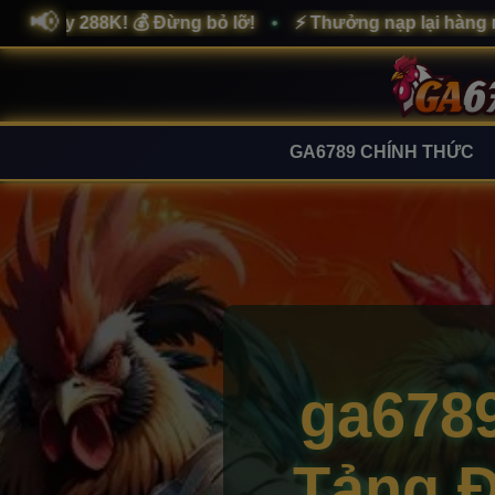
📢
88K! 💰 Đừng bỏ lỡ!
•
⚡️ Thưởng nạp lại hàng ngày lên đ
GA6789 CHÍNH THỨC
ga6789
Tảng Đ