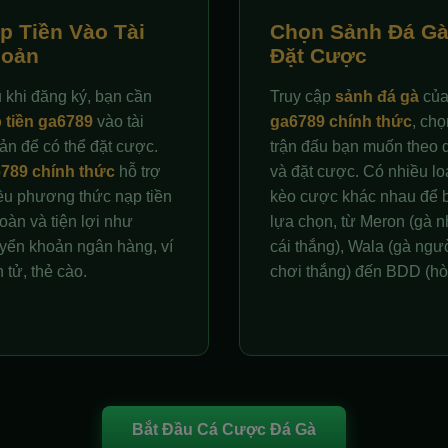
p Tiền Vào Tài
Chọn Sảnh Đá Gà
oản
Đặt Cược
 khi đăng ký, bạn cần
Truy cập
sảnh đá gà
củ
 tiền ga6789
vào tài
ga6789 chính thức
, chọ
ản để có thể đặt cược.
trận đấu bạn muốn theo 
789 chính thức
hỗ trợ
và đặt cược. Có nhiều lo
ều phương thức nạp tiền
kèo cược khác nhau để 
toàn và tiện lợi như
lựa chọn, từ Meron (gà 
yển khoản ngân hàng, ví
cái thắng), Wala (gà ngư
 tử, thẻ cào.
chơi thắng) đến BDD (hò
Bắt Đầu Cá Cược Đá Gà