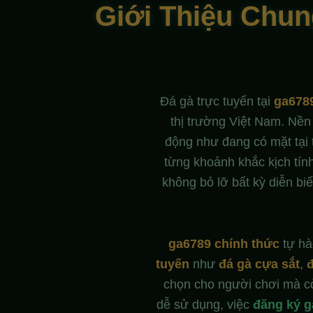
Giới Thiệu Chun
Đá gà trực tuyến tại
ga678
thị trường Việt Nam. Nền
động như đang có mặt tại t
từng khoảnh khắc kịch tín
không bỏ lỡ bất kỳ diễn b
ga6789 chính thức
tự hà
tuyến
như
đá gà cựa sắt
,
đ
chọn cho người chơi mà cò
dễ sử dụng, việc
đăng ký g